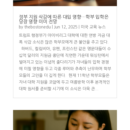
정부 지원 삭감에 따른 대입 영향…학부 입학은
당장 영향 미미 전망
by
thebostonedu
|
Jun 12, 2025
|
미국 교육 뉴스
트럼프 행정부가 아이비리그 대학에 대한 연방 자금 대
폭 삭감 소식은 많은 학부모에게 큰 불안을 주고 있다.
하버드, 컬럼비아, 유펜, 프린스턴 같은 명문대들이 수
십억 달러의 지원금 중단에 직면한 가운데 워싱턴에서
벌어지고 있는 이념적 줄다리기가 자녀들의 입학 경쟁
에 미칠 영향을 두고 각종 루머와 추측이 난무하며 학부
모들의 고민을 더 깊게 한다. 현재 11학년 학부모들은
자녀 대학 지원을 코앞에 두고 여름방학 이후 본격적인
대학 원서를 준비할 시기에 이 소식은 더욱 큰...