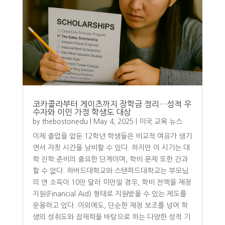
코카콜라부터 게이츠까지 장학금 정리…성적 우
수자와 이민 가정 학생도 대상
by
thebostonedu
|
May 4, 2025
|
미국 교육 뉴스
이제 졸업을 앞둔 12학년 학생들은 비교적 여유가 생기
면서 자칫 시간을 낭비할 수 있다. 하지만 이 시기는 대
학 진학 준비의 중요한 단계이며, 학비 문제 또한 간과
할 수 없다. 하버드대학교와 스탠퍼드대학교는 부모님
의 연 소득이 10만 달러 미만일 경우, 학비 전액을 재정
지원(Financial Aid) 형태로 지원받을 수 있는 제도를
운용하고 있다. 이외에도, 단순한 재정 보조를 넘어 학
생의 성취도와 잠재력을 바탕으로 하는 다양한 성적 기