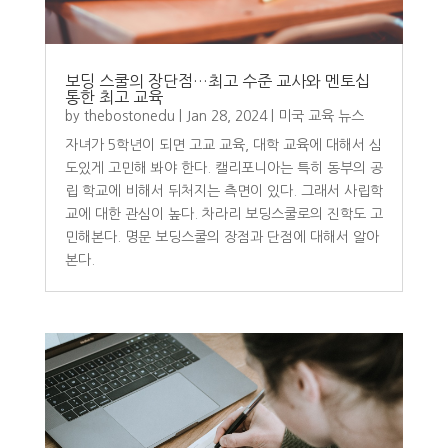
보딩 스쿨의 장단점…최고 수준 교사와 멘토십
통한 최고 교육
by
thebostonedu
|
Jan 28, 2024
|
미국 교육 뉴스
자녀가 5학년이 되면 고교 교육, 대학 교육에 대해서 심
도있게 고민해 봐야 한다. 캘리포니아는 특히 동부의 공
립 학교에 비해서 뒤처지는 측면이 있다. 그래서 사립학
교에 대한 관심이 높다. 차라리 보딩스쿨로의 진학도 고
민해본다. 명문 보딩스쿨의 장점과 단점에 대해서 알아
본다.