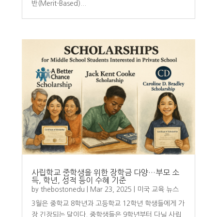
반(Merit-Based)...
사립학교 중학생을 위한 장학금 다양…부모 소
득, 학년, 성적 등이 수혜 기준
by
thebostonedu
|
Mar 23, 2025
|
미국 교육 뉴스
3월은 중학교 8학년과 고등학교 12학년 학생들에게 가
장 긴장되는 달이다. 중학생들은 9학년부터 다닐 사립