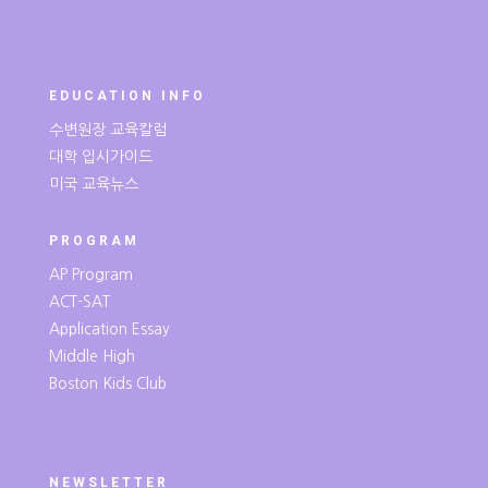
EDUCATION INFO
수변원장 교육칼럼
대학 입시가이드
미국 교육뉴스
PROGRAM
AP Program
ACT-SAT
Application Essay
Middle High
Boston Kids Club
NEWSLETTER