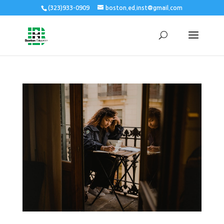
(323)933-0909
boston.ed.inst@gmail.com