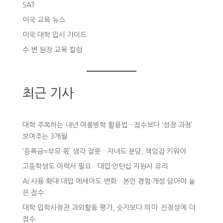
SAT
미국 교육 뉴스
미국 대학 입시 가이드
수 변 원장 교육 칼럼
최근 기사
대학 주목하는 내년 여름방학 활용법…점수보다 ‘성장 과정’
보여주는 3개월
‘등록금=부모 몫’ 생각 잘못…자녀도 분담, 책임감 키워야
고등학생도 이력서 필요…대입·인턴십 지원시 유리
AI 사용 확대 대입 에세이도 변화…본인 경험·개성 담아야 높
은 점수
대학 입학사정관 과외활동 평가, 숫자보다 의미· 진정성에 더
점수