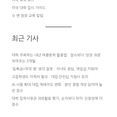
미국 대학 입시 가이드
수 변 원장 교육 칼럼
최근 기사
대학 주목하는 내년 여름방학 활용법…점수보다 ‘성장 과정’
보여주는 3개월
‘등록금=부모 몫’ 생각 잘못…자녀도 분담, 책임감 키워야
고등학생도 이력서 필요…대입·인턴십 지원시 유리
AI 사용 확대 대입 에세이도 변화…본인 경험·개성 담아야 높
은 점수
대학 입학사정관 과외활동 평가, 숫자보다 의미· 진정성에 더
점수