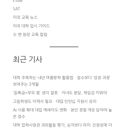
Essay
SAT
미국 교육 뉴스
미국 대학 입시 가이드
수 변 원장 교육 칼럼
최근 기사
대학 주목하는 내년 여름방학 활용법…점수보다 ‘성장 과정’
보여주는 3개월
‘등록금=부모 몫’ 생각 잘못…자녀도 분담, 책임감 키워야
고등학생도 이력서 필요…대입·인턴십 지원시 유리
AI 사용 확대 대입 에세이도 변화…본인 경험·개성 담아야 높
은 점수
대학 입학사정관 과외활동 평가, 숫자보다 의미· 진정성에 더