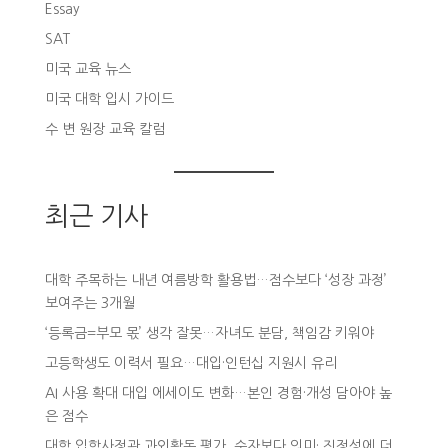
Essay
SAT
미국 교육 뉴스
미국 대학 입시 가이드
수 변 원장 교육 칼럼
최근 기사
대학 주목하는 내년 여름방학 활용법…점수보다 ‘성장 과정’
보여주는 3개월
‘등록금=부모 몫’ 생각 잘못…자녀도 분담, 책임감 키워야
고등학생도 이력서 필요…대입·인턴십 지원시 유리
AI 사용 확대 대입 에세이도 변화…본인 경험·개성 담아야 높
은 점수
대학 입학사정관 과외활동 평가, 숫자보다 의미· 진정성에 더