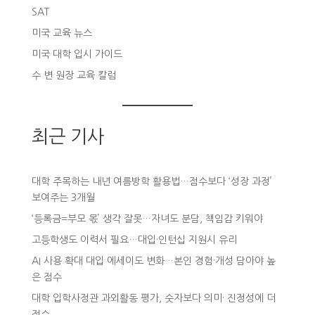
SAT
미국 교육 뉴스
미국 대학 입시 가이드
수 변 원장 교육 칼럼
최근 기사
대학 주목하는 내년 여름방학 활용법…점수보다 ‘성장 과정’
보여주는 3개월
‘등록금=부모 몫’ 생각 잘못…자녀도 분담, 책임감 키워야
고등학생도 이력서 필요…대입·인턴십 지원시 유리
AI 사용 확대 대입 에세이도 변화…본인 경험·개성 담아야 높
은 점수
대학 입학사정관 과외활동 평가, 숫자보다 의미· 진정성에 더
점수