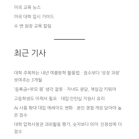
미국 교육 뉴스
미국 대학 입시 가이드
수 변 원장 교육 칼럼
최근 기사
대학 주목하는 내년 여름방학 활용법…점수보다 ‘성장 과정’
보여주는 3개월
‘등록금=부모 몫’ 생각 잘못…자녀도 분담, 책임감 키워야
고등학생도 이력서 필요…대입·인턴십 지원시 유리
AI 사용 확대 대입 에세이도 변화…본인 경험·개성 담아야 높
은 점수
대학 입학사정관 과외활동 평가, 숫자보다 의미· 진정성에 더
점수