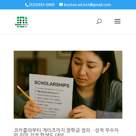
(323)933-0909
boston.ed.inst@gmail.com
코카콜라부터 게이츠까지 장학금 정리…성적 우수자
와 이민 가정 학생도 대상