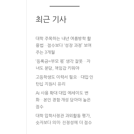
최근 기사
대학 주목하는 내년 여름방학 활
용법…점수보다 ‘성장 과정’ 보여
주는 3개월
‘등록금=부모 몫’ 생각 잘못…자
녀도 분담, 책임감 키워야
고등학생도 이력서 필요…대입·인
턴십 지원시 유리
AI 사용 확대 대입 에세이도 변
화…본인 경험·개성 담아야 높은
점수
대학 입학사정관 과외활동 평가,
숫자보다 의미· 진정성에 더 점수