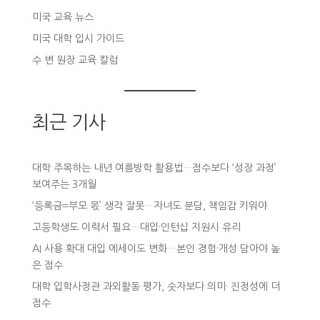
미국 교육 뉴스
미국 대학 입시 가이드
수 변 원장 교육 칼럼
최근 기사
대학 주목하는 내년 여름방학 활용법…점수보다 ‘성장 과정’
보여주는 3개월
‘등록금=부모 몫’ 생각 잘못…자녀도 분담, 책임감 키워야
고등학생도 이력서 필요…대입·인턴십 지원시 유리
AI 사용 확대 대입 에세이도 변화…본인 경험·개성 담아야 높
은 점수
대학 입학사정관 과외활동 평가, 숫자보다 의미· 진정성에 더
점수