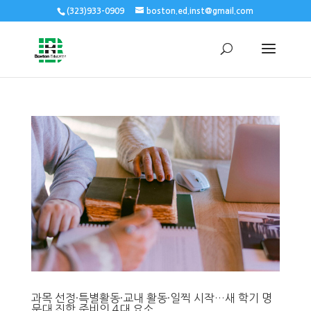
(323)933-0909
boston.ed.inst@gmail.com
과목 선정·특별활동·교내 활동·일찍 시작…새 학기 명
문대 진학 준비의 4대 요소