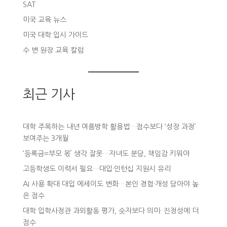
SAT
미국 교육 뉴스
미국 대학 입시 가이드
수 변 원장 교육 칼럼
최근 기사
대학 주목하는 내년 여름방학 활용법…점수보다 ‘성장 과정’
보여주는 3개월
‘등록금=부모 몫’ 생각 잘못…자녀도 분담, 책임감 키워야
고등학생도 이력서 필요…대입·인턴십 지원시 유리
AI 사용 확대 대입 에세이도 변화…본인 경험·개성 담아야 높
은 점수
대학 입학사정관 과외활동 평가, 숫자보다 의미· 진정성에 더
점수