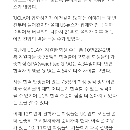
것으로 예상했다가 불합격 통지서를 받아 당황한 케이
스가 많았다.
‘UCLA에 입학하기가 예전같지 않다’는 이야기는 몇 년
전부터 들어왔지만 올해 US뉴스가 집계한 전국 대학
순위에서 버클리와 나란히 21위로 올라간 이후 더 높
아진 진입의 벽을 느낄 수가 있었다 .
지난해 UCLA에 지원한 학생 수는 총 10만2242명.
총 지원자들 중 75%의 합격률에 포함된 학생들의 가
중학점 GPA(weighted GPA)는 4.34점이다. 반면
합격자의 평균 GPA는 4.64로 다소 차이를 보였다.
사실 합격 안정권에 있는 75%의 학생 성적 정도이면
미국 상위권의 대학 어디든지 합격할 수 있는 성적이
될 수 있기에 UC의 합격 수준이 점점 더 높아지고 있다
는 것을 알 수 있다.
이제 12학년에 진학하는 학생들은 UC 입학 조건을 좀
더 신중히 보고 철저하게 준비해야 한다. 아직은 여유
가 있는 10, 11학년 학생들도 가을학기 과목 선택을