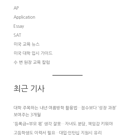
AP
Application
Essay
SAT
미국 교육 뉴스
미국 대학 입시 가이드
수 변 원장 교육 칼럼
최근 기사
대학 주목하는 내년 여름방학 활용법…점수보다 ‘성장 과정’
보여주는 3개월
‘등록금=부모 몫’ 생각 잘못…자녀도 분담, 책임감 키워야
고등학생도 이력서 필요…대입·인턴십 지원시 유리