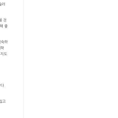
슬러
될 것
해 좋
익숙하
대학
 지도
깝다.
사립고