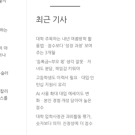
좋지
최근 기사
강하는
대학 주목하는 내년 여름방학 활
용법…점수보다 ‘성장 과정’ 보여
이 아
주는 3개월
이나
‘등록금=부모 몫’ 생각 잘못…자
녀도 분담, 책임감 키워야
운슬러
고등학생도 이력서 필요…대입·인
턴십 지원시 유리
티칼리
AI 사용 확대 대입 에세이도 변
이스를
화…본인 경험·개성 담아야 높은
점수
대학 입학사정관 과외활동 평가,
숫자보다 의미· 진정성에 더 점수