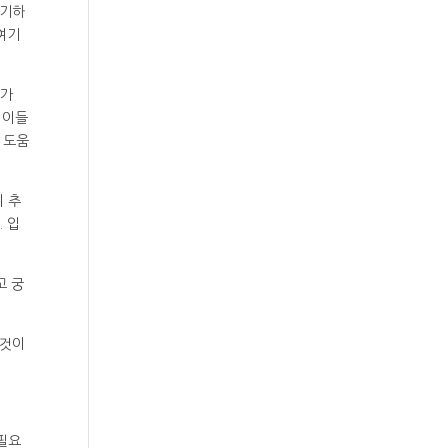
야기하
여기
우가
 이들
 도움
이 추
 입
고 궁
 것이
필요