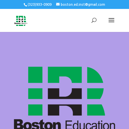
(323)933-0909
boston.ed.inst@gmail.com