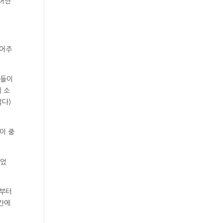
뛰어난
들어주
아들이
 소
찮다)
이 중
왔었
시부터
간에