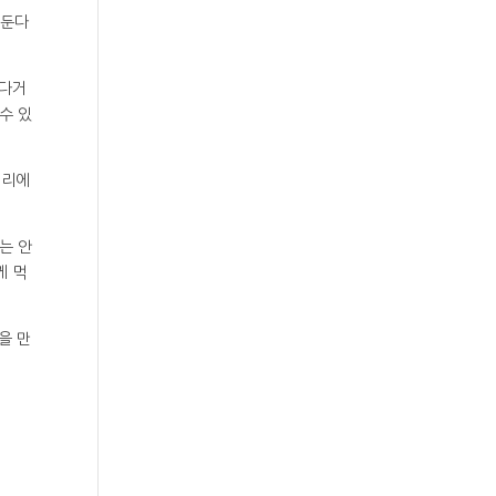
꺼둔다
한다거
수 있
격리에
는 안
께 먹
을 만