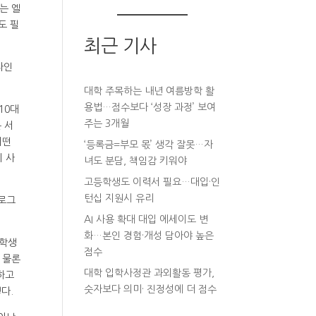
있는 엘
도 필
최근 기사
라인
대학 주목하는 내년 여름방학 활
용법…점수보다 ‘성장 과정’ 보여
10대
주는 3개월
 서
어떤
‘등록금=부모 몫’ 생각 잘못…자
 사
녀도 분담, 책임감 키워야
고등학생도 이력서 필요…대입·인
턴십 지원시 유리
프로그
AI 사용 확대 대입 에세이도 변
화…본인 경험·개성 담아야 높은
 학생
점수
 물론
대학 입학사정관 과외활동 평가,
하고
숫자보다 의미· 진정성에 더 점수
다.