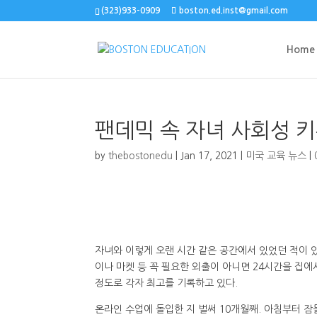
(323)933-0909
boston.ed.inst@gmail.com
Home
팬데믹 속 자녀 사회성 
by
thebostonedu
|
Jan 17, 2021
|
미국 교육 뉴스
|
자녀와 이렇게 오랜 시간 같은 공간에서 있었던 적이 
이나 마켓 등 꼭 필요한 외출이 아니면 24시간을 집에
정도로 각자 최고를 기록하고 있다.
온라인 수업에 돌입한 지 벌써 10개월째. 아침부터 