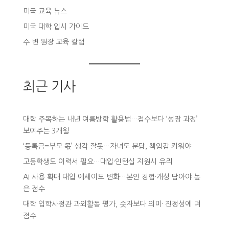
미국 교육 뉴스
미국 대학 입시 가이드
수 변 원장 교육 칼럼
최근 기사
대학 주목하는 내년 여름방학 활용법…점수보다 ‘성장 과정’
보여주는 3개월
‘등록금=부모 몫’ 생각 잘못…자녀도 분담, 책임감 키워야
고등학생도 이력서 필요…대입·인턴십 지원시 유리
AI 사용 확대 대입 에세이도 변화…본인 경험·개성 담아야 높
은 점수
대학 입학사정관 과외활동 평가, 숫자보다 의미· 진정성에 더
점수