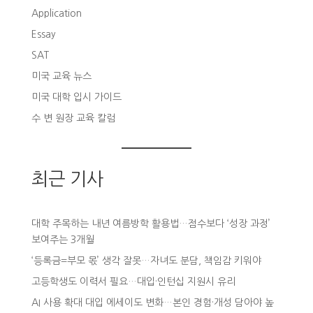
Application
Essay
SAT
미국 교육 뉴스
미국 대학 입시 가이드
수 변 원장 교육 칼럼
최근 기사
대학 주목하는 내년 여름방학 활용법…점수보다 ‘성장 과정’
보여주는 3개월
‘등록금=부모 몫’ 생각 잘못…자녀도 분담, 책임감 키워야
고등학생도 이력서 필요…대입·인턴십 지원시 유리
AI 사용 확대 대입 에세이도 변화…본인 경험·개성 담아야 높