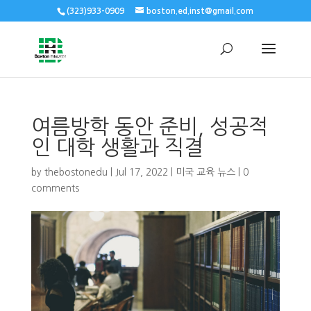
(323)933-0909
boston.ed.inst@gmail.com
여름방학 동안 준비, 성공적
인 대학 생활과 직결
by
thebostonedu
|
Jul 17, 2022
|
미국 교육 뉴스
|
0
comments