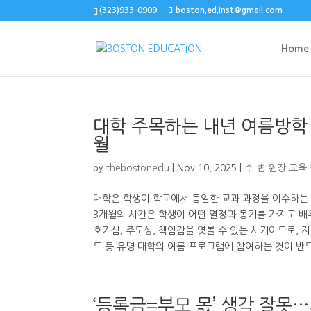
(323)933-0909
boston.ed.inst@gmail.com
Home
대학 주목하는 내년 여름방학 
월
by
thebostonedu
|
Nov 10, 2025
|
수 변 원장 교육
대학은 학생이 학교에서 동일한 교과 과정을 이수하는 
3개월의 시간은 학생이 어떤 열정과 동기를 가지고 
호기심, 주도성, 책임감을 엿볼 수 있는 시기이므로, 
드 등 유명 대학의 여름 프로그램에 참여하는 것이 반드시
‘등록금=부모 몫’ 생각 잘못