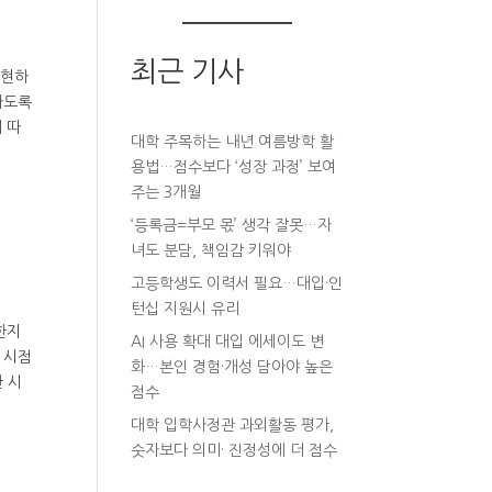
최근 기사
실현하
하도록
 따
대학 주목하는 내년 여름방학 활
용법…점수보다 ‘성장 과정’ 보여
주는 3개월
‘등록금=부모 몫’ 생각 잘못…자
녀도 분담, 책임감 키워야
고등학생도 이력서 필요…대입·인
턴십 지원시 유리
한지
AI 사용 확대 대입 에세이도 변
 시점
화…본인 경험·개성 담아야 높은
 시
점수
대학 입학사정관 과외활동 평가,
숫자보다 의미· 진정성에 더 점수