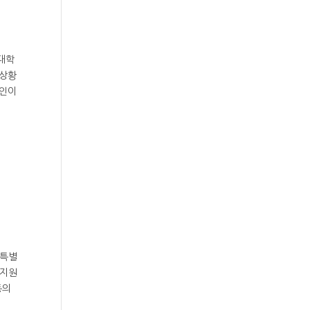
 대학
 상황
요인이
 특별
 지원
동의